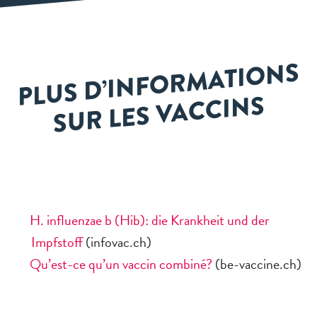
PL
US
D’I
NF
O
R
M
ATI
O
NS
S
U
R LES V
A
C
CI
NS
H. influenzae b (Hib): die Krankheit und der
Impfstoff
(infovac.ch)
Qu’est-ce qu’un vaccin combiné?
(be-vaccine.ch)