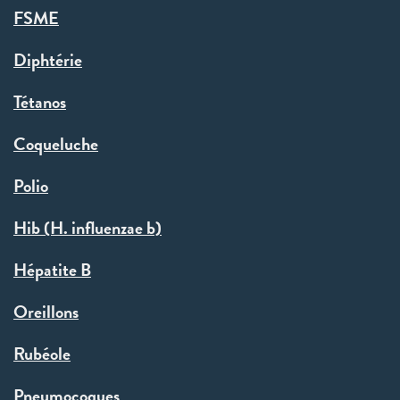
FSME
Diphtérie
Tétanos
Coqueluche
Polio
Hib (H. influenzae b)
Hépatite B
Oreillons
Rubéole
Pneumocoques