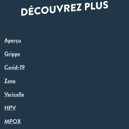
DÉCOUVREZ PLUS
Aperçu
Grippe
Covid-19
Zona
Varicelle
HPV
MPOX