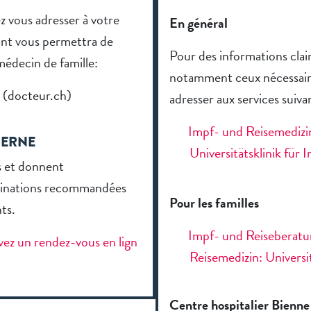
z vous adresser à votre
En général
vant vous permettra de
Pour des informations clair
édecin de famille:
notamment ceux nécessair
 (docteur.ch)
adresser aux services suiva
Impf- und Reisemedizin
BERNE
Universitätsklinik für I
s et donnent
accinations recommandées
Pour les familles
ts.
Impf- und Reiseberatun
vez un rendez-vous en lign
Reisemedizin: Universit
Centre hospitalier Bienne