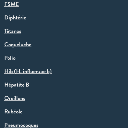
FSME
Diphtérie
Tétanos
Coqueluche
Polio
Hib (H. influenzae b)
Hépatite B
Oreillons
Rubéole
Pneumocoques