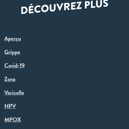
DÉCOUVREZ PLUS
Aperçu
Grippe
Covid-19
Zona
Varicelle
HPV
MPOX